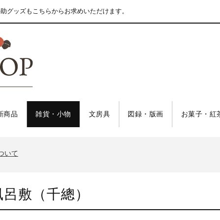
の助グッズもこちらからお求めいただけます。
新商品
雑貨・小物
文房具
図録・版画
お菓子・紅
について
風呂敷（千總）