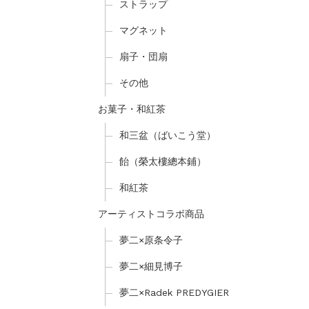
ストラップ
マグネット
扇子・団扇
その他
お菓子・和紅茶
和三盆（ばいこう堂）
飴（榮太樓總本鋪）
和紅茶
アーティストコラボ商品
夢二×原条令子
夢二×細見博子
夢二×Radek PREDYGIER