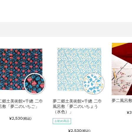
夢二風呂敷
二郷土美術館×千總 二巾
夢二郷土美術館×千總 二巾
呂敷「夢二のいちご」
風呂敷「夢二のいちょう
（水色）」
¥3
¥2,530
(税込)
お勧め商品
¥2,530
(税込)