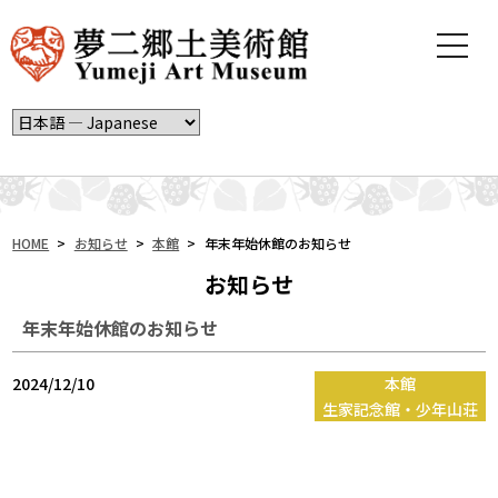
t
o
g
g
l
e
n
a
v
i
HOME
>
お知らせ
>
本館
>
年末年始休館のお知らせ
g
お知らせ
a
t
年末年始休館のお知らせ
i
o
n
2024/12/10
本館
生家記念館・少年山荘