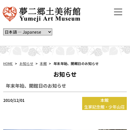
t
o
g
g
l
e
n
a
v
i
HOME
>
お知らせ
>
本館
>
年末年始、開館日のお知らせ
g
お知らせ
a
t
年末年始、開館日のお知らせ
i
o
n
2010/12/01
本館
生家記念館・少年山荘