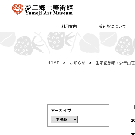
利用案内
美術館について
アクセス・特別プラン
夢二郷土美術館 本館
予約方法・団体申込
カフェ＆ショップ
サイトマップ
（公財）両備文化振興財団
友の会「ゆめびぃ」
范曽美術館について
館長挨拶
所蔵作品
お知らせ
沿革
夢二生家記念館・少年山荘
HOME
>
お知らせ
>
生家記念館・少年山荘
アーカイブ
2