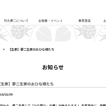
竹久夢二について
企画展・イベント
教育普及
竹久夢二学会について
竹久夢二の足跡
夢二生家記念館企画展
カレンダー
本館企画展
校外学習について
こども夢二新聞
こども学芸員
ゆめじきょうどびじゅつかん
夢二郷土美術館
の
「あいうえお」
>
【生家】夢二生家のおひな様たち
お知らせ
【生家】夢二生家のおひな様たち
016/02/09
本日から、夢二生家にて「ひな祭り」の催しが始まります！
生家室内に、段飾