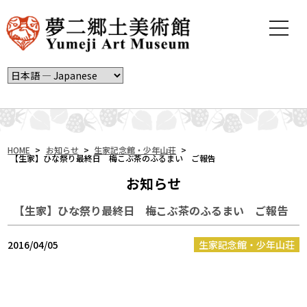
t
o
g
g
l
e
n
a
v
i
HOME
>
お知らせ
>
生家記念館・少年山荘
>
【生家】ひな祭り最終日 梅こぶ茶のふるまい ご報告
g
a
お知らせ
t
i
【生家】ひな祭り最終日 梅こぶ茶のふるまい ご報告
o
n
2016/04/05
生家記念館・少年山荘