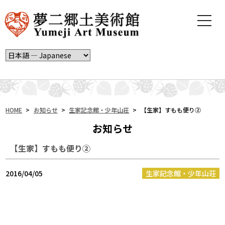
t
o
g
g
l
e
n
a
v
i
HOME
>
お知らせ
>
生家記念館・少年山荘
>
【生家】すもも便り②
g
お知らせ
a
t
【生家】すもも便り②
i
o
n
2016/04/05
生家記念館・少年山荘