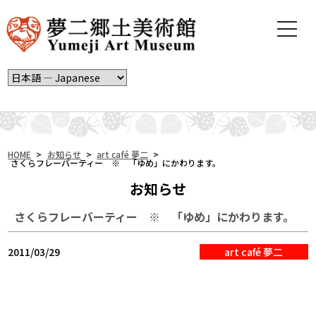
t
o
g
g
l
e
n
a
v
i
HOME
>
お知らせ
>
art café 夢二
>
さくらフレーバーティー ※ 「ゆめ」にかわります。
g
a
お知らせ
t
i
さくらフレーバーティー ※ 「ゆめ」にかわります。
o
n
2011/03/29
art café 夢二