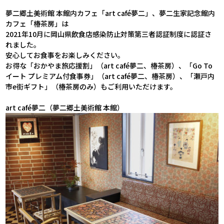
夢二郷土美術館 本館内カフェ「art café夢二」、夢二生家記念館内
カフェ「椿茶房」は
2021年10月に
岡山県飲食店感染防止対策第三者認証制度に認証さ
れました。
安心してお食事をお楽しみください。
お得な「おかやま旅応援割」（art café夢二、椿茶房）、「Go To
イート プレミアム付食事券」（art café夢二、椿茶房）、「瀬戸内
市e街ギフト」（椿茶房のみ）もご利用いただけます。
art café夢二（夢二郷土美術館 本館）