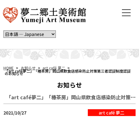
t
o
g
g
l
e
n
a
v
i
HOME
>
お知らせ
>
art café 夢二
>
「art café夢二」「椿茶房」岡山県飲食店感染防止対策第三者認証制度認証
のお知らせ
g
a
お知らせ
t
i
「art café夢二」「椿茶房」岡山県飲食店感染防止対策第三者認証制度認証のお知らせ
o
n
2021/10/27
art café 夢二