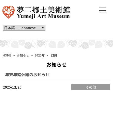
t
o
g
g
l
e
n
a
v
i
HOME
>
お知らせ
>
2025年
>
12月
g
お知らせ
a
t
年末年始休館のお知らせ
i
o
n
2025/12/25
その他