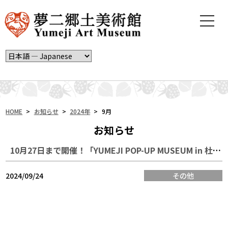
t
o
g
g
l
e
n
a
v
i
HOME
>
お知らせ
>
2024年
>
9月
g
お知らせ
a
t
10月27日まで開催！「YUMEJI POP-UP MUSEUM in 杜の街グレース」
i
o
n
2024/09/24
その他