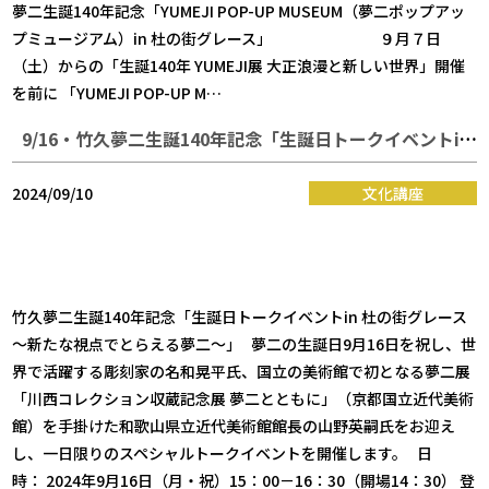
夢二生誕140年記念「YUMEJI POP-UP MUSEUM（夢二ポップアッ
プミュージアム）in 杜の街グレース」 ９月７日
（土）からの「生誕140年 YUMEJI展 大正浪漫と新しい世界」開催
を前に 「YUMEJI POP-UP M…
9/16・竹久夢二生誕140年記念「生誕日トークイベントin 杜の街グレース～新たな視点でとらえる夢二～」
2024/09/10
文化講座
竹久夢二生誕140年記念「生誕日トークイベントin 杜の街グレース
～新たな視点でとらえる夢二～」 夢二の生誕日9月16日を祝し、世
界で活躍する彫刻家の名和晃平氏、国立の美術館で初となる夢二展
「川西コレクション収蔵記念展 夢二とともに」（京都国立近代美術
館）を手掛けた和歌山県立近代美術館館長の山野英嗣氏をお迎え
し、一日限りのスペシャルトークイベントを開催します。 日
時： 2024年9月16日（月・祝）15：00－16：30（開場14：30） 登