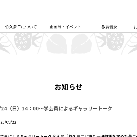
竹久夢二について
企画展・イベント
教育普及
竹久夢二学会について
竹久夢二の足跡
夢二生家記念館企画展
カレンダー
本館企画展
校外学習について
こども夢二新聞
こども学芸員
ゆめじきょうどびじゅつかん
夢二郷土美術館
の
「あいうえお」
お知らせ
9/24（日）14：00～学芸員によるギャラリートーク
023/09/22
芸員によるギャラリートーク 企画展「竹久夢二と榛名―理想郷を求めた夢二