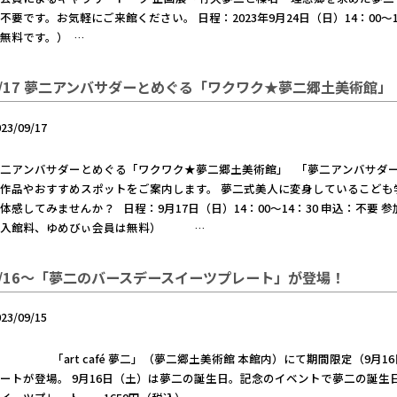
不要です。お気軽にご来館ください。 日程：2023年9月24日（日）14：00
無料です。） …
9/17 夢二アンバサダーとめぐる「ワクワク★夢二郷土美術館」
023/09/17
夢二アンバサダーとめぐる「ワクワク★夢二郷土美術館」 「夢二アンバサダ
作品やおすすめスポットをご案内します。 夢二式美人に変身しているこども
体感してみませんか？ 日程：9月17日（日）14：00～14：30 申込：不
要入館料、ゆめびぃ会員は無料） …
9/16～「夢二のバースデースイーツプレート」が登場！
023/09/15
art café 夢二」（夢二郷土美術館 本館内）にて期間限定（9月16
ートが登場。 9月16日（土）は夢二の誕生日。記念のイベントで夢二の誕生