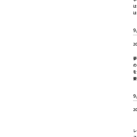
は
は
2
の
を
2
「
レ