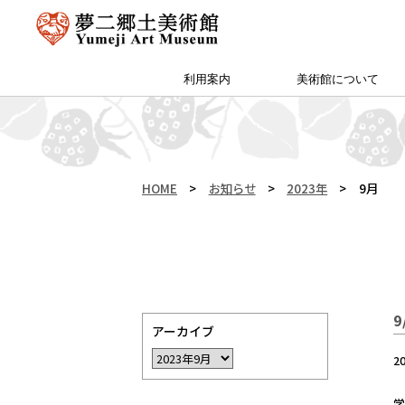
利用案内
美術館について
アクセス・特別プラン
夢二郷土美術館 本館
予約方法・団体申込
カフェ＆ショップ
サイトマップ
（公財）両備文化振興財団
友の会「ゆめびぃ」
范曽美術館について
館長挨拶
所蔵作品
お知らせ
沿革
夢二生家記念館・少年山荘
HOME
>
お知らせ
>
2023年
>
9月
アーカイブ
2
学