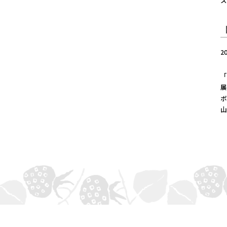
ス
2
「
展
ボ
山