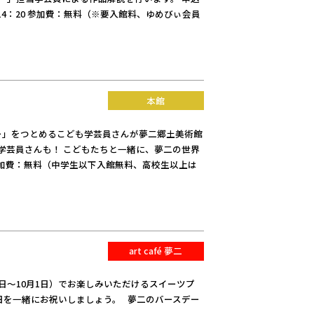
～14：20 参加費：無料（※要入館料、ゆめびぃ会員
本館
ー」をつとめるこども学芸員さんが夢二郷土美術館
学芸員さんも！ こどもたちと一緒に、夢二の世界
要 参加費：無料（中学生以下入館無料、高校生以上は
art café 夢二
日～10月1日）でお楽しみいただけるスイーツプ
日を一緒にお祝いしましょう。 夢二のバースデー