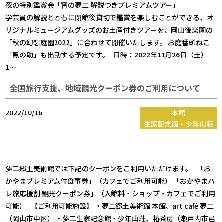
夜の特別鑑賞会「宵の夢二 解説つきプレミアムツアー」
学芸員の解説とともに閉館後貸切で鑑賞を楽しむことができる、オ
リジナルミュージアムグッズのお土産付きツアーを、岡山後楽園の
「秋の幻想庭園2022」に合わせて開催いたします。 お庭番頭ねこ
「黑の助」も出勤する予定です。 日時：2022年11月26日（土）
1…
全国旅行支援、地域観光クーポン券のご利用について
2022/10/16
本館
生家記念館・少年山荘
夢二郷土美術館では下記のクーポンをご利用いただけます。 「お
かやまプレミアム付食事券」（カフェでご利用可能） 「おかやまハ
レ旅応援割 観光クーポン券」（入館料・ショップ・カフェでご利用
可能） 【ご利用可能施設】 ・夢二郷土美術館 本館、art café 夢二
（岡山市中区） ・夢二生家記念館・少年山荘、椿茶房（瀬戸内市邑