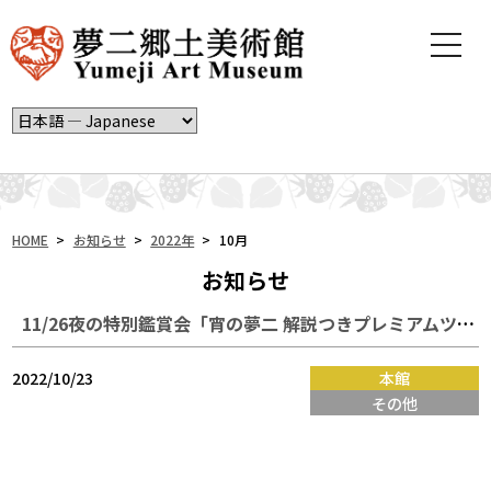
t
o
g
g
l
e
n
a
v
i
HOME
>
お知らせ
>
2022年
>
10月
g
お知らせ
a
t
11/26夜の特別鑑賞会「宵の夢二 解説つきプレミアムツアー」
i
o
n
2022/10/23
本館
その他