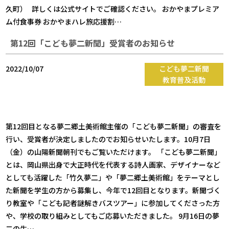
久町） 詳しくは公式サイトでご確認ください。 おかやまプレミア
ム付食事券 おかやまハレ旅応援割…
第12回「こども夢二新聞」受賞者のお知らせ
2022/10/07
こども夢二新聞
教育普及活動
第12回目となる夢二郷土美術館主催の「こども夢二新聞」の審査を
行い、受賞者が決定しましたのでお知らせいたします。10月7日
（金）の山陽新聞朝刊でもご覧いただけます。 「こども夢二新聞」
とは、岡山県出身で大正時代を代表する詩人画家、デザイナーなど
としても活躍した「竹久夢二」や「夢二郷土美術館」をテーマとし
た新聞を学生の方から募集し、今年で12回目となります。新聞づく
り教室や「こども記者謎解きバスツアー」に参加してくださった方
や、学校の取り組みとしてもご応募いただきました。 9月16日の夢
二の生…