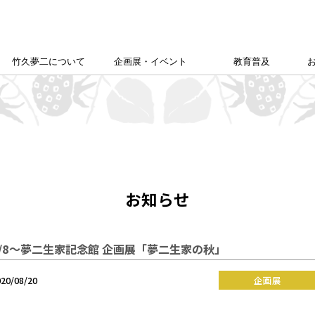
竹久夢二について
企画展・イベント
教育普及
竹久夢二学会について
竹久夢二の足跡
夢二生家記念館企画展
カレンダー
本館企画展
校外学習について
こども夢二新聞
こども学芸員
ゆめじきょうどびじゅつかん
夢二郷土美術館
の
「あいうえお」
お知らせ
9/8～夢二生家記念館 企画展「夢二生家の秋」
020/08/20
企画展