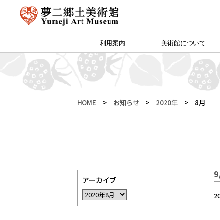
利用案内
美術館について
アクセス・特別プラン
夢二郷土美術館 本館
予約方法・団体申込
カフェ＆ショップ
サイトマップ
（公財）両備文化振興財団
友の会「ゆめびぃ」
范曽美術館について
館長挨拶
所蔵作品
お知らせ
沿革
夢二生家記念館・少年山荘
HOME
>
お知らせ
>
2020年
>
8月
アーカイブ
2