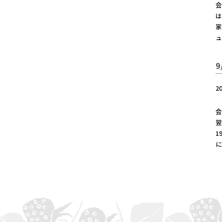
会
は
家
ュ
2
会
翌
1
に