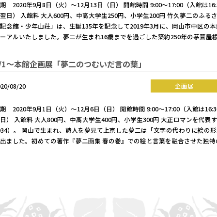
期 2020年9月8日（火）～12月13日（日） 開館時間 9:00～17:00（入館
翌日） 入館料 大人600円、中高大学生250円、小学生200円 竹久夢二のふ
記念館・少年山荘」は、生誕135年を記念して2019年3月に、岡山市中区
ーアルいたしました。夢二が生まれ16歳までを過ごした築約250年の茅葺屋
9/1～本館企画展「夢二のつむいだ言の葉」
020/08/20
企画展
期 2020年9月1日（火）～12月6日（日） 開館時間 9:00～17:00（入館は
日） 入館料 大人800円、中高大学生400円、小学生300円 大正ロマンを代表
934）。 岡山で生まれ、詩人を夢見て上京した夢二は「文字の代わりに絵の
出ました。初めての著作『夢二画集 春の巻』での絵と言葉を融合させた独特