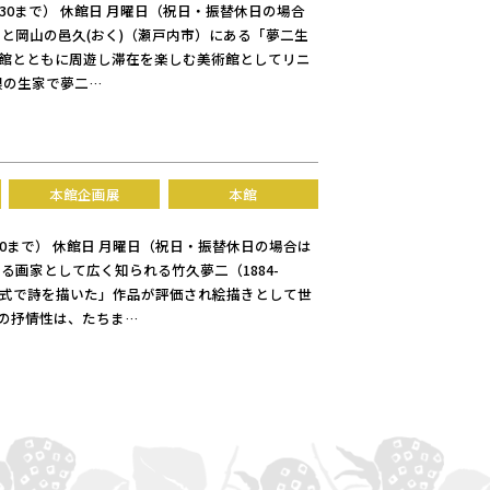
は16:30まで） 休館日 月曜日（祝日・振替休日の場合
るさと岡山の邑久(おく)（瀬戸内市）にある「夢二生
の本館とともに周遊し滞在を楽しむ美術館としてリニ
根の生家で夢二…
本館企画展
本館
16:30まで） 休館日 月曜日（祝日・振替休日の場合は
する画家として広く知られる竹久夢二（1884-
形式で詩を描いた」作品が評価され絵描きとして世
の抒情性は、たちま…