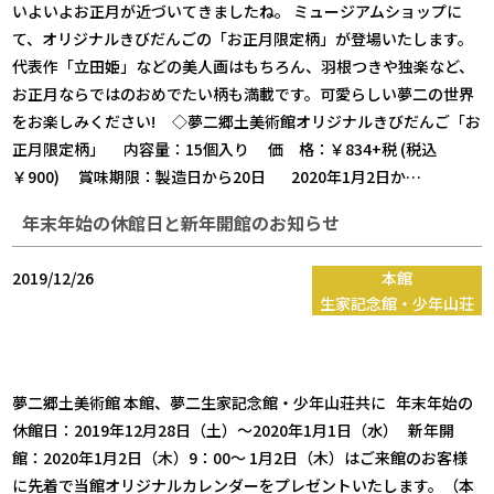
いよいよお正月が近づいてきましたね。 ミュージアムショップに
て、オリジナルきびだんごの「お正月限定柄」が登場いたします。
代表作「立田姫」などの美人画はもちろん、羽根つきや独楽など、
お正月ならではのおめでたい柄も満載です。可愛らしい夢二の世界
をお楽しみください! ◇夢二郷土美術館オリジナルきびだんご「お
正月限定柄」 内容量：15個入り 価 格：￥834+税 (税込
￥900) 賞味期限：製造日から20日 2020年1月2日か…
年末年始の休館日と新年開館のお知らせ
2019/12/26
本館
生家記念館・少年山荘
夢二郷土美術館 本館、夢二生家記念館・少年山荘共に 年末年始の
休館日：2019年12月28日（土）～2020年1月1日（水） 新年開
館：2020年1月2日（木）9：00～ 1月2日（木）はご来館のお客様
に先着で当館オリジナルカレンダーをプレゼントいたします。（本