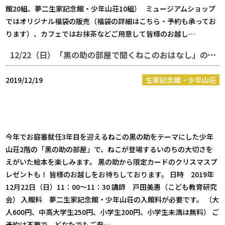
館20組、夢二生家記念館・少年山荘10組） ミュージアムショップ
ではオリジナル福袋の販売（福袋の詳細はこちら・予約も承ってお
ります）、カフェではお抹茶などご用意して皆様のお越し…
12/22（日）「黑の助の部屋で聞くねこのおはなし」のお知らせ
2019/12/19
生家記念館・少年山荘
今年でお庭番就任3年目を迎えるねこの黑の助をテーマにした少年
山荘2階の「黑の助の部屋」で、ねこが登場するいのちの大切さを
えがいた絵本を楽しみます。 黑の助から限定カードのクリスマスプ
レゼントも！ 皆様のお越しをお待ちしております。 日時 2019年
12月22日（日）11：00～11：30 講師 戸田美惠（こども教育研究
会） 入館料 夢二生家記念館・少年山荘の入館料が必要です。 （大
人600円、中高大学生250円、小学生200円、小学生未満は無料） ご
予約は不要で、どなたでもご参…