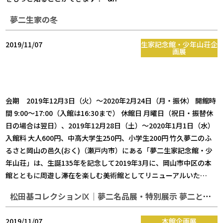
夢二生家の冬
2019/11/07
生家記念館・少年山荘企
画展
会期 2019年12月3日（火）～2020年2月24日（月・振休） 開館時
間 9:00～17:00（入館は16:30まで） 休館日 月曜日（祝日・振替休
日の場合は翌日）、2019年12月28日（土）～2020年1月1日（水）
入館料 大人600円、中高大学生250円、小学生200円 竹久夢二のふ
るさと岡山の邑久(おく)（瀬戸内市）にある「夢二生家記念館・少
年山荘」は、生誕135年を記念して2019年3月に、岡山市中区の本
館とともに周遊し滞在を楽しむ美術館としてリニューアルいた…
松田基コレクションⅨ｜夢二名品展・特別展示 夢二と同じ時代を生きた画家｜
2019/11/07
本館企画展