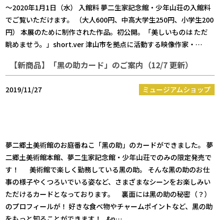
～2020年1月1日（水） 入館料 夢二生家記念館・少年山荘の入館料
でご覧いただけます。 （大人600円、中高大学生250円、小学生200
円） 本展のために制作された作品。初公開。「美しいものは ただ
眺めませう。」short.ver 津山市を拠点に活動する映像作家・…
【新商品】「黑の助カード」のご案内（12/7 更新）
2019/11/27
ミュージアムショップ
夢二郷土美術館のお庭番ねこ「黑の助」のカードができました。 夢
二郷土美術館本館、夢二生家記念館・少年山荘でのみの限定発売で
す！ 美術館で楽しく勤務している黑の助。 そんな黑の助のお仕
事の様子やくつろいでいる姿など、さまざまなシーンをお楽しみい
ただけるカードとなっております。 裏面には黑の助の秘密（？）
のプロフィールが！ 好きな食べ物やチャームポイントなど、黑の助
をもっと知ることができます！ &n…