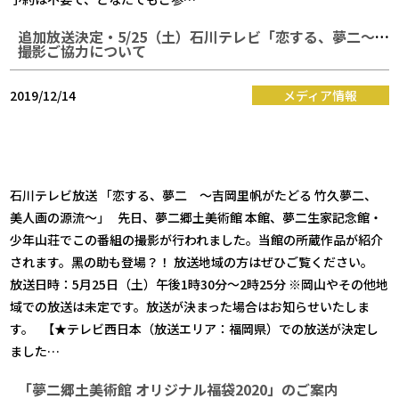
追加放送決定・5/25（土）石川テレビ「恋する、夢二～吉岡里帆がたどる 竹久夢二、美人画の源流～」
撮影ご協力について
2019/12/14
メディア情報
石川テレビ放送 「恋する、夢二 ～吉岡里帆がたどる 竹久夢二、
美人画の源流～」 先日、夢二郷土美術館 本館、夢二生家記念館・
少年山荘でこの番組の撮影が行われました。当館の所蔵作品が紹介
されます。黑の助も登場？！ 放送地域の方はぜひご覧ください。
放送日時：5月25日（土）午後1時30分～2時25分 ※岡山やその他地
域での放送は未定です。放送が決まった場合はお知らせいたしま
す。 【★テレビ西日本（放送エリア：福岡県）での放送が決定し
ました…
「夢二郷土美術館 オリジナル福袋2020」のご案内