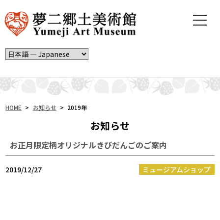
t
o
g
g
l
e
n
a
v
i
HOME
>
お知らせ
>
2019年
g
お知らせ
a
t
お正月限定柄オリジナルきびだんごのご案内
i
o
n
2019/12/27
ミュージアムショップ