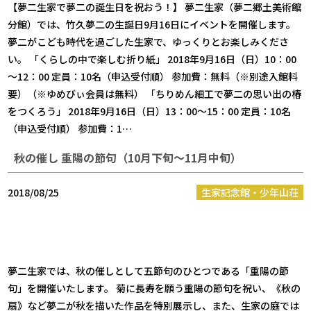
【夢二生家で夢二の誕生日を祝おう！】 夢二生家（夢二郷土美術館
分館）では、竹久夢二の生誕日9月16日にイベントを開催します。
夢二がこども時代を過ごした生家で、ゆっくりとお楽しみくださ
い。 「くらしの中で楽しむ折り紙」 2018年9月16日（日）10：00
～12：00 定員：10名（申込受付順） 参加費：無料（※別途入館料
要）（※ゆめびぃ会員は無料） 「ちりめん細工で夢二の思い出の椿
をつくろう」 2018年9月16日（日）13：00～15：00 定員：10名
（申込受付順） 参加費：1…
秋の催し 重陽の節句（10月下旬～11月中旬）
2018/08/25
生家記念館・少年山荘
夢二生家では、秋の催しとして五節句のひとつである「重陽の節
句」を開催いたします。 菊に長寿を願う重陽の節句を祝い、《秋の
扇》など夢二が秋を描いた作品を特別展示し、また、生家の庭では