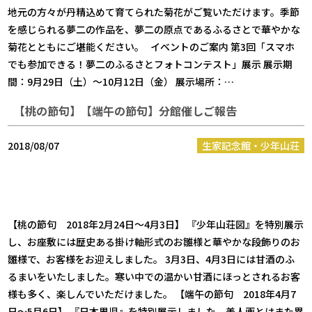
地元の方々が丹精込めて育てられた菊花がご覧いただけます。季節
を感じられる夢二の作品を、夢二の原点であるふるさとで華やかな
菊花とともにご堪能ください。 イベントのご案内 第3回「スマホ
でも参加できる！夢二のふるさとフォトコンテスト」展示 展示期
間：9月29日（土）～10月12日（金） 展示場所：…
【桃の節句】【端午の節句】分館催しご報告
2018/08/07
生家記念館・少年山荘
【桃の節句 2018年2月24日～4月3日】 『少年山荘図』を特別展示
し、お座敷には歴史ある掛け軸形式のお雛様と華やかな段飾りのお
雛様で、お客様をお迎えしました。 3月3日、4月3日には甘酒のふ
るまいをいたしました。寒い中での温かい甘酒にほっとされるお客
様も多く、楽しんでいただけました。 【端午の節句 2018年4月7
日～5月6日】 『日本男児』を特別展示しました。美人画とはまた異