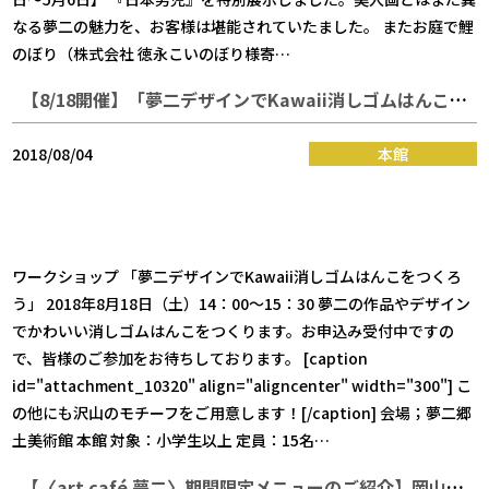
なる夢二の魅力を、お客様は堪能されていたました。 またお庭で鯉
のぼり（株式会社 徳永こいのぼり様寄…
【8/18開催】「夢二デザインでKawaii消しゴムはんこをつくろう」
2018/08/04
本館
ワークショップ 「夢二デザインでKawaii消しゴムはんこをつくろ
う」 2018年8月18日（土）14：00～15：30 夢二の作品やデザイン
でかわいい消しゴムはんこをつくります。お申込み受付中ですの
で、皆様のご参加をお待ちしております。 [caption
id="attachment_10320" align="aligncenter" width="300"] こ
の他にも沢山のモチーフをご用意します！[/caption] 会場；夢二郷
土美術館 本館 対象：小学生以上 定員：15名…
【〈art café 夢二〉期間限定メニューのご紹介】岡山白桃スイーツ