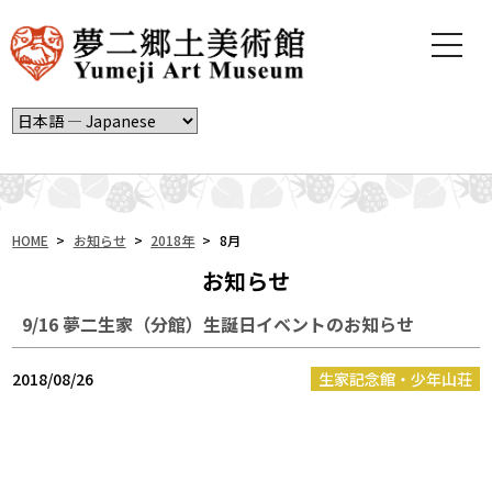
t
o
g
g
l
e
n
a
v
i
HOME
>
お知らせ
>
2018年
>
8月
g
お知らせ
a
t
9/16 夢二生家（分館）生誕日イベントのお知らせ
i
o
n
2018/08/26
生家記念館・少年山荘