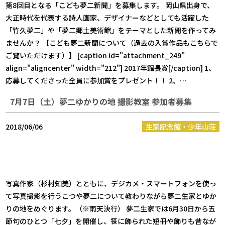
第8回目となる「こども夢二新聞」を募集します。 岡山県出身で、
大正時代を代表する詩人画家、デザイナーなどとしても活躍した
「竹久夢二」や「夢二郷土美術館」をテーマとした新聞を作ってみ
ませんか？ 【こども夢二新聞について（過去の入賞作品もこちらで
ご覧いただけます）】 [caption id="attachment_249"
align="aligncenter" width="212"] 2017年館長賞[/caption] 1、
応募してくださった全員に参加賞をプレゼント！！ 2、…
7月7日（土）夢二ゆかりの地 撮影教室 参加者募集
2018/06/06
生家記念館・少年山荘
写真作家（杉村知美）とともに、デジカメ・スマートフォンを使っ
て写真撮影を行うこつや夢二について教わりながら夢二生家とゆか
りの地をめぐります。（※雨天決行） 夢二生家では6月30日から五
節句のひとつ「七夕」を開催し、笹に飾られた短冊や飾りも昔なが