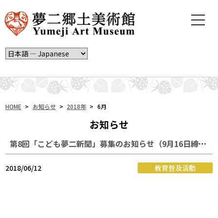
t
o
g
g
l
e
n
a
v
i
HOME
>
お知らせ
>
2018年
>
6月
g
お知らせ
a
t
第8回「こども夢二新聞」募集のお知らせ（9月16日締切）
i
o
n
2018/06/12
教育普及活動