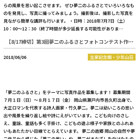
らの風景を思い起こさせます。 ぜひ夢二のふるさとでいろいろなも
のを発見し、写真に撮ってみましょう。撮影後は、撮影した写真を
見ながら簡単な講評も行います。 ・日時：2018年7月7日（土）
10：00～12：30（終了時間が多少延長する可能性がありま…
【8/17締切】第3回夢二のふるさとフォトコンテスト作品募集
2018/06/06
生家記念館・少年山荘
「夢二のふるさと」をテーマに写真作品を募集します！ 募集期間
７月１日（日）～８月１７日（金） 岡山県瀬戸内市邑久町出身で、
大正ロマンを代表する詩人画家・竹久夢二。夢二は幼いころの思い
出や風景を繰り返し絵や詩にえがいています。こども向けのさし
え、童謡、童話も多く手掛け、こどもの遊ぶ様子や家族とのふれあ
いもあたたかい目線でとらえています。 夢二の故郷 岡山の自然や夢
二作品から感じた「夢二の思い」や、夢二がまなざしを向けたもの