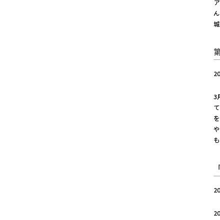
ア
ん
2
3
て
を
や
も
2
2