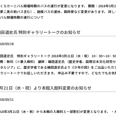
くらカーニバル開催時期のバスの運行が変更になります。 期間：2018年3月2
夢二黑の助バス含む）、路線バスの運休、臨時便など変更があります。 詳し
ニバル開催時期の運行について
磯田道史氏 特別ギャラリートークのお知らせ
018/03/18
田道史氏 特別ギャラリートーク 2018年3月21日（水・祝） 10：30～10
費：無料（※要入館料） 講師：磯田道史氏 （歴史学者、国際日本文化研究セ
スタルジア」に、歴史学者である磯田道史氏より《少年の図》をご出品いただ
ラリートークでお話しいただきます。 申込み不要ですので、どなたでもお気軽
3月21日（水・祝）より本館入館料変更のお知らせ
018/03/11
018年3月21日（水・祝）から本館の入館料と一部割引が変更となります。 ・大人