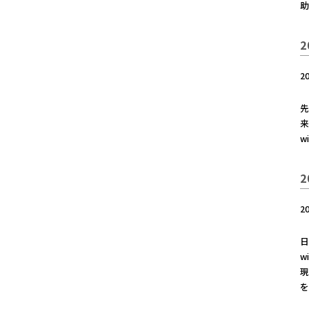
2
2
先
来
wi
2
2
日
w
現
を