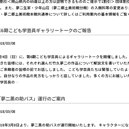
割引＜岡山県内の65歳以上の方は証明できるもののご提示で1割引＞ 団体割
。 また、夢二生家・少年山荘（夢二郷土美術館分館）の入館料等の変更あり
城・夢二郷土美術館本館共通券について詳しくはご利用案内の基本情報をご覧
第6期こども学芸員ギャラリートークのご報告
018/03/08
月4日（日）に、第6期こども学芸員によるギャラリートークを開催しました。 
きた皆様には、それぞれ選んだ竹久夢二の作品について解説文を書いていた
ご来館者の皆様の前でお話ししました。 こども学芸員たちは緊張していた
、自分なりの作品の見方をしっかりと話していました。多くの方にお越しい
学芸員の…
「夢二黑の助バス」運行のご案内
018/03/08
018年3月8日より、夢二黑の助バスが運行開始いたします。 キャラクター