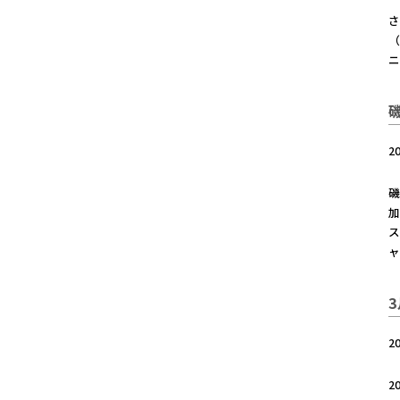
さ
（
2
磯
加
ャ
2
2