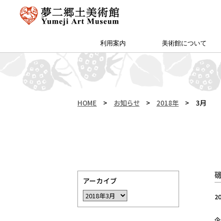
利用案内
美術館について
アクセス・特別プラン
夢二郷土美術館 本館
予約方法・団体申込
カフェ＆ショップ
サイトマップ
（公財）両備文化振興財団
友の会「ゆめびぃ」
范曽美術館について
館長挨拶
所蔵作品
お知らせ
沿革
夢二生家記念館・少年山荘
HOME
>
お知らせ
>
2018年
>
3月
アーカイブ
2
企