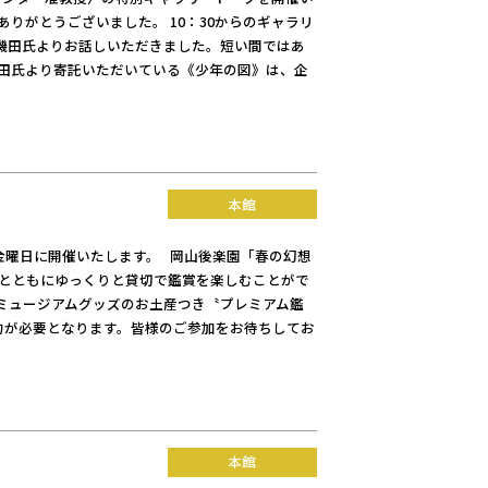
りがとうございました。 10：30からのギャラリ
磯田氏よりお話しいただきました。短い間ではあ
磯田氏より寄託いただいている《少年の図》は、企
本館
金曜日に開催いたします。 岡山後楽園「春の幻想
解説とともにゆっくりと貸切で鑑賞を楽しむことがで
ミュージアムグッズのお土産つき〝プレミアム鑑
予約が必要となります。皆様のご参加をお待ちしてお
本館