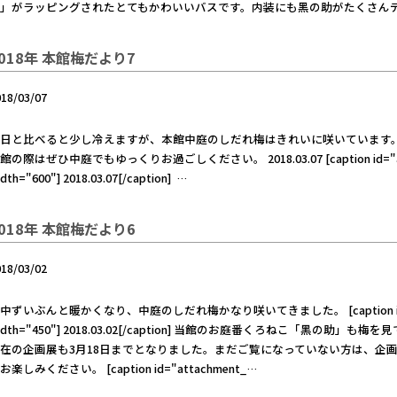
助」がラッピングされたとてもかわいいバスです。内装にも黑の助
018年 本館梅だより7
018/03/07
日と比べると少し冷えますが、本館中庭のしだれ梅はきれいに咲いています。
館の際はぜひ中庭でもゆっくりお過ごしください。 2018.03.07 [caption id="attachm
dth="600"] 2018.03.07[/caption] …
018年 本館梅だより6
018/03/02
中ずいぶんと暖かくなり、中庭のしだれ梅かなり咲いてきました。 [caption id="attach
idth="450"] 2018.03.02[/caption] 当館のお庭番くろねこ「黑
在の企画展も3月18日までとなりました。まだご覧になっていない方は、企
お楽しみください。 [caption id="attachment_…