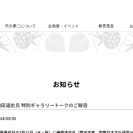
竹久夢二について
企画展・イベント
教育普及
竹久夢二学会について
竹久夢二の足跡
夢二生家記念館企画展
カレンダー
本館企画展
校外学習について
こども夢二新聞
こども学芸員
ゆめじきょうどびじゅつかん
夢二郷土美術館
の
「あいうえお」
お知らせ
磯田道史氏 特別ギャラリートークのご報告
018/03/30
画展初日の3月21日（水・祝）に磯田道史氏（歴史学者、国際日本文化研究