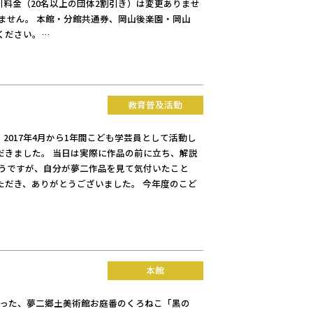
引料金（20名以上の団体2割引き）は変更ありませ
ません。 本館・分館共通券、岡山後楽園・岡山
ください。…
教育普及活動
2017年4月から1年間こども学芸員として活動し
だきました。 当日は実際に作品の前に立ち、解説
ようですが、自分が夢二作品を見て気付いたこと
ただき、ありがとうございました。 今年度のこど
本館
になった、夢二郷土美術館お庭番のくろねこ「黑の