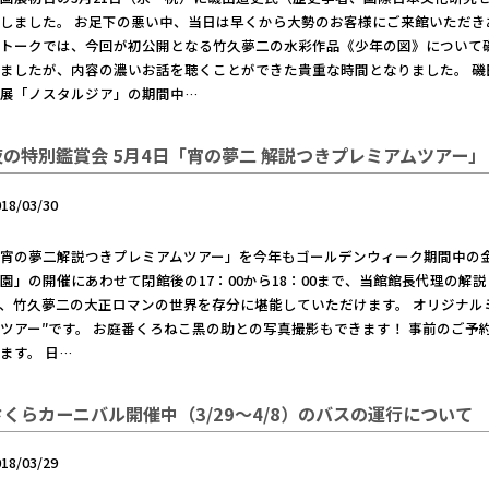
しました。 お足下の悪い中、当日は早くから大勢のお客様にご来館いただきあ
ートークでは、今回が初公開となる竹久夢二の水彩作品《少年の図》について
ましたが、内容の濃いお話を聴くことができた貴重な時間となりました。 
画展「ノスタルジア」の期間中…
夜の特別鑑賞会 5月4日「宵の夢二 解説つきプレミアムツアー」
018/03/30
宵の夢二解説つきプレミアムツアー」を今年もゴールデンウィーク期間中の
園」の開催にあわせて閉館後の17：00から18：00まで、当館館長代理の
、竹久夢二の大正ロマンの世界を存分に堪能していただけます。 オリジナル
ツアー″です。 お庭番くろねこ黑の助との写真撮影もできます！ 事前のご
ます。 日…
さくらカーニバル開催中（3/29～4/8）のバスの運行について
018/03/29