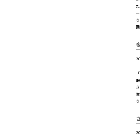
た
り
2
「
庭
き
賞
り
2