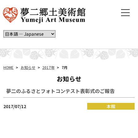
t
o
g
g
l
e
n
a
v
i
HOME
>
お知らせ
>
2017年
>
7月
g
お知らせ
a
t
夢二のふるさとフォトコンテスト表彰式のご報告
i
o
n
2017/07/12
本館