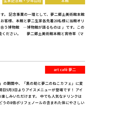
生家記念館・少年山荘
本館
です。 記念事業の一環として、夢二郷土美術館本館
たお客様、本館と夢二生家各先着20名様に当館オリ
き合う博物館 ―博物館が語るものは 」です。この
能ください。 夢二郷土美術館本館と宵待草（マ
art café 夢二
Ⅱ－」の期間中、「黑の助と夢二のねこカフェ」に変
日5月3日よりアイスメニューが登場です！ アイ
楽しみいただけます。 中でも人気なドリンクは
どうの8倍ポリフェノールの含まれた体にやさしい