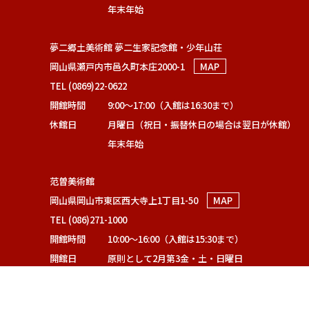
年末年始
夢二郷土美術館 夢二生家記念館・少年山荘
岡山県瀬戸内市邑久町本庄2000-1
MAP
TEL (0869)22-0622
開館時間
9:00～17:00（入館は16:30まで）
休館日
月曜日（祝日・振替休日の場合は翌日が休館）
年末年始
范曽美術館
岡山県岡山市東区西大寺上1丁目1-50
MAP
TEL (086)271-1000
開館時間
10:00～16:00（入館は15:30まで）
開館日
原則として2月第3金・土・日曜日