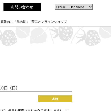
お問い合わせ
お庭番ねこ「黑の助」
夢二オンラインショップ
10日（日）
本館
大します） チラシ裏面（クリックで拡大します） 「Ｌ