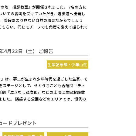
の地 撮影教室」が開催されました。 7名の方に
ついての説明を受けていただき、遊歩道へ出発し
。 普段あまり見ない自然の風景だからでしょう
をもらい、同じモチーフでも角度を変えて撮られて
年4月22日（土） ご報告
生家記念館・少年山荘
り」は、夢二が生まれ少年時代を過ごした生家、そ
をステージとして、せとうちこども合唱団「ティ
形劇『泣きむし茂次郎』などの上演は生家お座敷
ました。 隣接する公園などのエリアでは、恒例の
トカードプレゼント