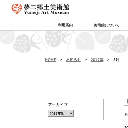
利用案内
美術館について
アクセス・特別プラン
夢二郷土美術館 本館
予約方法・団体申込
カフェ＆ショップ
サイトマップ
（公財）両備文化振興財団
友の会「ゆめびぃ」
范曽美術館について
館長挨拶
所蔵作品
お知らせ
沿革
夢二生家記念館・少年山荘
HOME
>
お知らせ
>
2017年
>
5月
アーカイブ
2
2