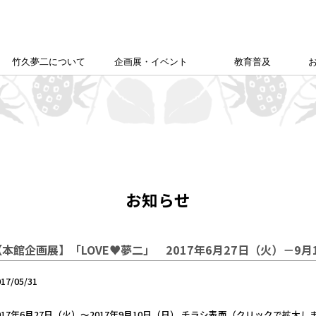
竹久夢二について
企画展・イベント
教育普及
竹久夢二学会について
竹久夢二の足跡
夢二生家記念館企画展
カレンダー
本館企画展
校外学習について
こども夢二新聞
こども学芸員
ゆめじきょうどびじゅつかん
夢二郷土美術館
の
「あいうえお」
お知らせ
【本館企画展】「LOVE♥夢二」 2017年6月27日（火）－9月
017/05/31
017年6月27日（火）～2017年9月10日（日） チラシ表面（クリックで拡