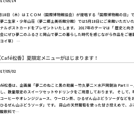
017/05/14
月18日（木）はＩＣＯＭ（国際博物館協会）が提唱する「国際博物館の日」
夢二生家・少年山荘（夢二郷土美術館分館）では5月18日にご来館いただい
ナルポストカードをプレゼントいたします。 2017年のテーマは「 歴史と向
機会にぜひ夢二のふるさと岡山で夢二の暮らした時代を感じながら作品をご堪
ヨイ草） …
【Café松香】夏限定メニューがはじまります！
017/05/02
afé松香は、企画展「夢二のねこと黑の助展－竹久夢二×水戸岡鋭治 Part
し、数量限定のスイーツセットやドリンクをご用意しております。 そして、明
コーヒーやオレンジジュース、ウーロン茶、ひるぜん山ぶどうソーダなどをお
ひるぜん山ぶどうソーダ」です。 蒜山の天然葡萄を使った甘さ控えめで、ぶ
酸飲料で…