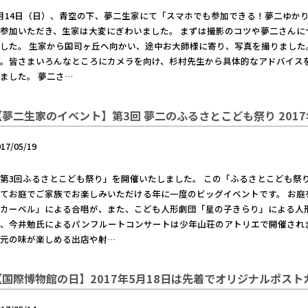
月14日（日）、青空の下、夢二生家にて「スマホでも参加できる！夢二ゆかり
参加いただき、生家は大変にぎわいました。 まずは撮影のコツや夢二さんに
した。 生家から国司ヶ丘へ向かい、途中お大師様に寄り、写真を撮りました
か。皆さまいろんなところにカメラを向け、杉村先生から具体的なアドバイス
ました。 夢二さ…
【夢二生家のイベント】第3回 夢二のふるさとこども祭り 2017
017/05/19
第3回ふるさとこども祭り」を開催いたしました。 この「ふるさとこども祭
てお庭でご家族でお楽しみいただける年に一度のビッグイベントです。 お庭
ンカーベル」による合唱が、また、こども人形劇団「星の子きらり」による人
、今井勉氏によるパンフルートコンサートは少年山荘のアトリエで開催され
地元の味が楽しめる出店や射…
【国際博物館の日】2017年5月18日は先着でオリジナルポス