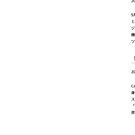
2
5
と
ジ
ツ
2
C
身
ス
「
炭