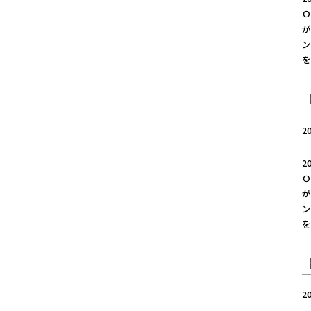
が
を
2
2
が
を
2