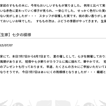
家前のすももの木に、今年もおいしいすももが実りました。 例年と比べて実
いな赤色に変わっていく様子が見られ、一安心でした。 せっかく色付いた実
ない気がしましたが・・・ スタッフが収穫した実です。桃の良い香りがしま
ておいしいお味でした。 すももの次は、ぶどうの季節がやってきます。 生
【生家】七夕の模様
015/07/07
家にて、本日7月7日から8月7日まで、 夏の催しとして、七夕を開催してお
風情があります。 短冊や七夕飾りがカラフルに風に揺れて、華やかです。 
のプレゼントも行っております。 早速、たくさんの方々にご参加いただいて
なりそうです。 今日7月7日はあいにくの雨模様となりましたが・・・ 織姫