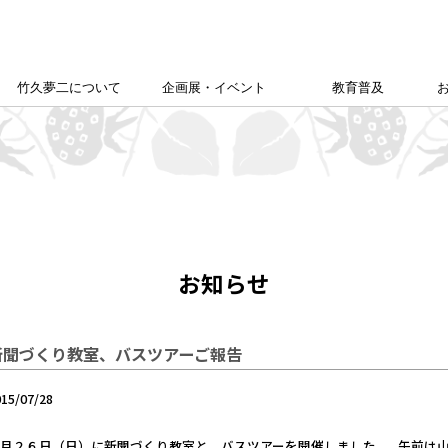
竹久夢二について
企画展・イベント
教育普及
竹久夢二学会について
竹久夢二の足跡
夢二生家記念館企画展
カレンダー
本館企画展
校外学習について
こども夢二新聞
こども学芸員
ゆめじきょうどびじゅつかん
夢二郷土美術館
の
「あいうえお」
お知らせ
新聞づくり教室、バスツアーご報告
015/07/28
月２６日（日）に新聞づくり教室と、バスツアーを開催しました。 午前は山