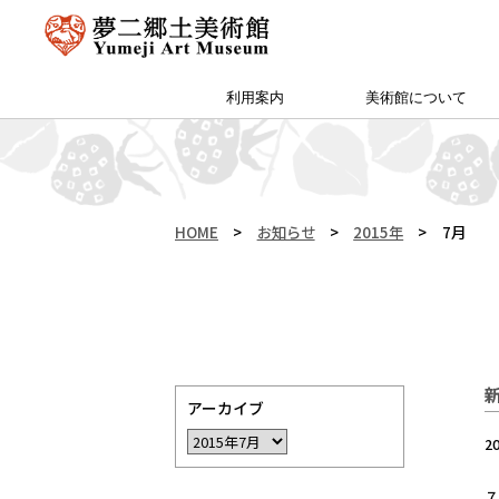
利用案内
美術館について
アクセス・特別プラン
夢二郷土美術館 本館
予約方法・団体申込
カフェ＆ショップ
サイトマップ
（公財）両備文化振興財団
友の会「ゆめびぃ」
范曽美術館について
館長挨拶
所蔵作品
お知らせ
沿革
夢二生家記念館・少年山荘
HOME
>
お知らせ
>
2015年
>
7月
アーカイブ
2
７