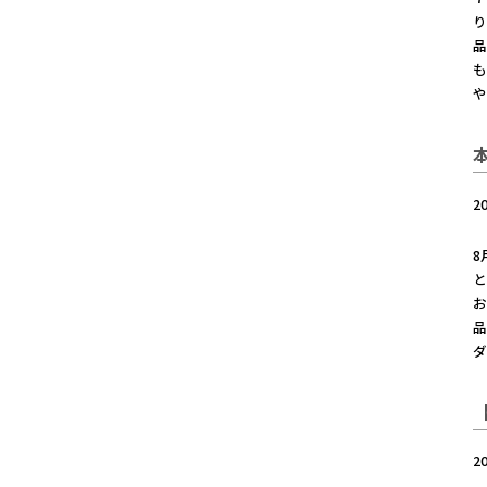
り
品
も
や
2
8
と
お
品
2