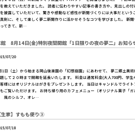
を教えていただきました。 読者に伝わりやすい記事の書き方や、見出しの付
を披露していただいて、驚きや感動など感性が新聞づくりには大事だというこ
真剣に、そして楽しく夢二新聞作りに活かせそうなコツを学びました。 新
ってきて、新…
本館 8月14日(金)特別夜間開館「1日限りの夜の夢二」お知ら
015/07/20
月1日（土）から始まる岡山後楽園の「幻想庭園」にあわせて、 夢二郷土美術
題して２０時まで開館を延長いたします。 料金は通常料金(大人700円、学生4
客様にはオリジナルはがきをプレゼントします。 当日はキャンドルでライト
もご覧いただけます。 お持ち帰り用のカフェメニュー（オリジナル菓子「
ダ 風のシルフ、オレ…
【生家】すもも便り③
015/07/18