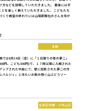
け方などを説明していただきました。 最後には手
とを楽しく教えていただきました。 こどもたち
聞づくり教室の終わりには山陽新聞社のさん太号が
せ
本館
館では8月14日（金）に「１日限りの夜の夢二」
00円、こども300円)で、１７時以降に入館された
アップされた中庭にて、壁に投影された夢二の作
ガルバルジィ」と冷たいお飲み物＜山ぶどうソー
生家記念館・少年山荘