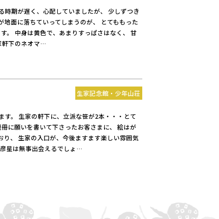
る時期が遅く、心配していましたが、 少しずつき
が地面に落ちていってしまうのが、 とてももった
す。 中身は黄色で、あまりすっぱさはなく、 甘
家軒下のネオマ…
生家記念館・少年山荘
ります。 生家の軒下に、立派な笹が2本・・・とて
短冊に願いを書いて下さったお客さまに、 絵はが
おり、 生家の入口が、今後ますます楽しい雰囲気
と彦星は無事出会えるでしょ…