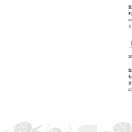
生
れ
い
く
2
生
も
き
に