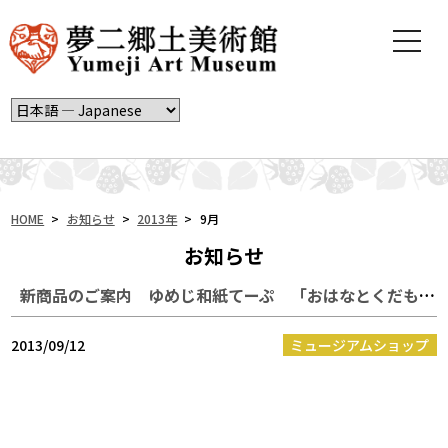
t
o
g
g
l
e
n
a
v
i
HOME
>
お知らせ
>
2013年
>
9月
g
お知らせ
a
t
新商品のご案内 ゆめじ和紙てーぷ 「おはなとくだもの」
i
o
n
2013/09/12
ミュージアムショップ