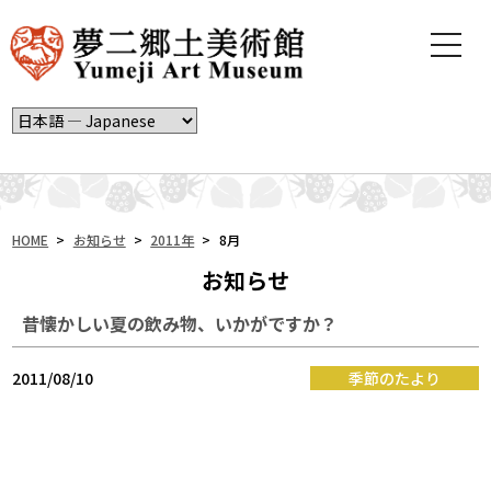
t
o
g
g
l
e
n
a
v
i
HOME
>
お知らせ
>
2011年
>
8月
g
お知らせ
a
t
昔懐かしい夏の飲み物、いかがですか？
i
o
n
2011/08/10
季節のたより