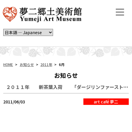
t
o
g
g
l
e
n
a
v
i
HOME
>
お知らせ
>
2011年
>
6月
g
お知らせ
a
t
２０１１年 新茶葉入荷 「ダージリンファーストフラッシュ」
i
o
n
2011/06/03
art café 夢二