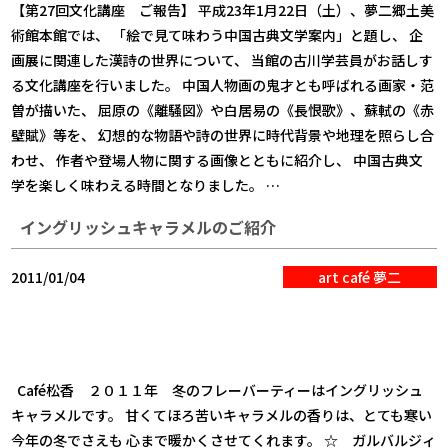
【第27回文化講座 ご報告】 平成23年1月22日（土）、夢二郷土美
術館本館では、 「絵で見て味わう中国古典文学案内」と題し、 企
画展に関連した漢詩の世界について、 当館の古川学芸員がお話しす
る文化講座を行いました。 中国人物画の鬼才とも呼ばれる画家・范
曽が描いた、 屈原の《離騒図》や白居易の《長恨歌》、蘇軾の《赤
壁賦》等を、 幻想的な物語や詩の世界に時代背景や地理を照らし合
わせ、 作者や登場人物に関する画像とともに紹介し、 中国古典文
学を楽しく味わえる時間となりました。 …
イングリッシュキャラメルのご紹介
2011/01/04
art café 夢二
Café松香 ２０１１年 冬のフレーバーティーはイングリッシュ
キャラメルです。 甘くてほろ苦いキャラメルの香りは、とても寒い
今年の冬でさえも 心まで暖かくさせてくれます。 ☆ ガルバルジィ