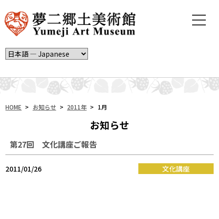
t
o
g
g
l
e
n
a
v
i
HOME
>
お知らせ
>
2011年
>
1月
g
お知らせ
a
t
第27回 文化講座ご報告
i
o
n
2011/01/26
文化講座