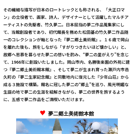
その繊細な描写が日本のロートレックとも称される、「大正ロマ
ン」の立役者で、画家、詩人、デザイナーとして活躍したマルチア
ーティストの先駆者、竹久夢二。日本屈指の夢二作品蒐集家にし
て、当館創設者であり、初代館長を務めた松田基の竹久夢二作品随
一のコレクションが軸となった『夢二郷土美術館』。１６歳で岡山
を離れた後も、旅をしながら「すがりつきたいほど懐かしい」と、
故郷へ思慕を募らせた夢二の想いを酌み、“夢二の里がえり”を念じ
て、1966年に創設いたしました。岡山市内、名勝後楽園の外苑に建
つ『夢二郷土美術館本館』、そして夢二が生まれ育った瀬戸内市邑
久町の『夢二生家記念館』と同敷地内に復元した『少年山荘』から
成る３施設で構築。館名に冠した夢二の“郷土”を巡り、風光明媚な
生誕の地で夢二の生涯を紐解きながら、夢二の世界を旅するよう
に、五感で夢二作品をご満喫いただけます。
夢二郷土美術館本館