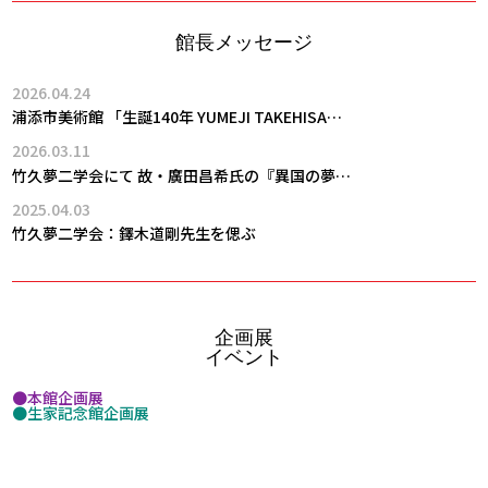
館長メッセージ
2026.04.24
浦添市美術館 「生誕140年 YUMEJI TAKEHISA…
2026.03.11
竹久夢二学会にて 故・廣田昌希氏の『異国の夢二』が第3回学会…
2025.04.03
竹久夢二学会：鐸木道剛先生を偲ぶ
企画展
イベント
●本館企画展
●生家記念館企画展