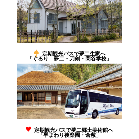
定期観光バスで夢二生家へ
「ぐるり 夢二・刀剣・閑谷学校」
定期観光バスで夢二郷土美術館へ
「早まわり後楽園・倉敷」