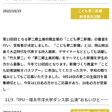
2023/10/15
こども夢二新聞
教育普及活動
第13回目となる夢二郷土美術館主催の「こども夢二新聞」の審査を
行い、受賞者が決定しました。 「こども夢二新聞」とは、岡山県出
身で大正時代を代表する詩人画家、デザイナーなどとしても活躍し
た「竹久夢二」や「夢二郷土美術館」をテーマとした新聞を学生の
方から募集し、今年で13回目となります。新聞づくり教室や「こど
も記者謎解きバスツアー」に参加してくださった方や、学校の取り
組みとしてもご応募いただきました。 9月16日の夢二の生誕日を募
集締切とし、今年は125名の方からご応募があり、20名の方が受賞
し…
11/5 「IPU・環太平洋大学ダンス部 公演“おもいびと－夢二、その抒情－”他」