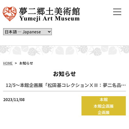
t
o
g
g
l
e
n
a
v
i
HOME
>
お知らせ
g
お知らせ
a
t
12/5～本館企画展「松田基コレクションⅩⅢ：夢二名品展/特別公開 美しき女性たち」
i
o
n
2023/11/08
本館
本館企画展
企画展