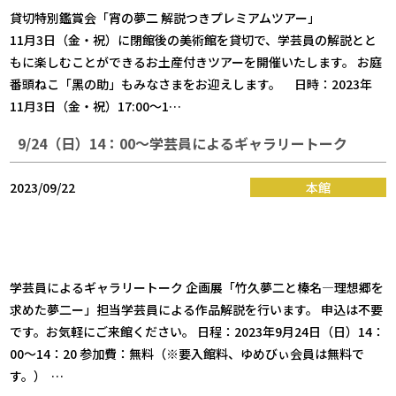
貸切特別鑑賞会「宵の夢二 解説つきプレミアムツアー」
11月3日（金・祝）に閉館後の美術館を貸切で、学芸員の解説とと
もに楽しむことができるお土産付きツアーを開催いたします。 お庭
番頭ねこ「黑の助」もみなさまをお迎えします。 日時：2023年
11月3日（金・祝）17:00～1…
9/24（日）14：00～学芸員によるギャラリートーク
2023/09/22
本館
学芸員によるギャラリートーク 企画展「竹久夢二と榛名―理想郷を
求めた夢二ー」担当学芸員による作品解説を行います。 申込は不要
です。お気軽にご来館ください。 日程：2023年9月24日（日）14：
00～14：20 参加費：無料（※要入館料、ゆめびぃ会員は無料で
す。） …