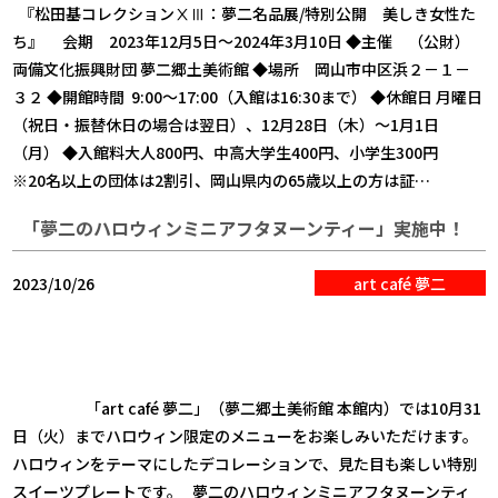
『松田基コレクションⅩⅢ：夢二名品展/特別公開 美しき女性た
ち』 会期 2023年12月5日～2024年3月10日 ◆主催 （公財）
両備文化振興財団 夢二郷土美術館 ◆場所 岡山市中区浜２－１－
３２ ◆開館時間 9:00～17:00（入館は16:30まで） ◆休館日 月曜日
（祝日・振替休日の場合は翌日）、12月28日（木）～1月1日
（月） ◆入館料大人800円、中高大学生400円、小学生300円
※20名以上の団体は2割引、岡山県内の65歳以上の方は証…
「夢二のハロウィンミニアフタヌーンティー」実施中！
2023/10/26
art café 夢二
「art café 夢二」（夢二郷土美術館 本館内）では10月31
日（火）までハロウィン限定のメニューをお楽しみいただけます。
ハロウィンをテーマにしたデコレーションで、見た目も楽しい特別
スイーツプレートです。 夢二のハロウィンミニアフタヌーンティ