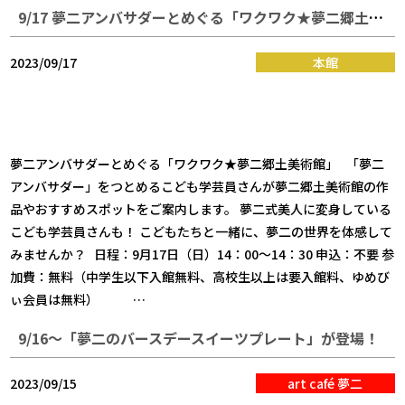
9/17 夢二アンバサダーとめぐる「ワクワク★夢二郷土美術館」
2023/09/17
本館
夢二アンバサダーとめぐる「ワクワク★夢二郷土美術館」 「夢二
アンバサダー」をつとめるこども学芸員さんが夢二郷土美術館の作
品やおすすめスポットをご案内します。 夢二式美人に変身している
こども学芸員さんも！ こどもたちと一緒に、夢二の世界を体感して
みませんか？ 日程：9月17日（日）14：00～14：30 申込：不要 参
加費：無料（中学生以下入館無料、高校生以上は要入館料、ゆめび
ぃ会員は無料） …
9/16～「夢二のバースデースイーツプレート」が登場！
2023/09/15
art café 夢二