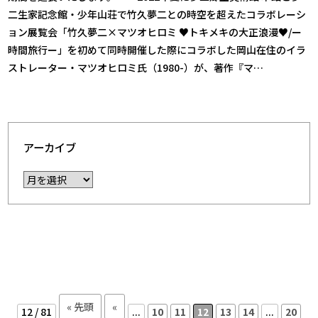
二生家記念館・少年山荘で竹久夢二との時空を超えたコラボレーシ
ョン展覧会「竹久夢二×マツオヒロミ ♥トキメキの大正浪漫♥/ー
時間旅行ー」を初めて同時開催した際にコラボした岡山在住のイラ
ストレーター・マツオヒロミ氏（1980-）が、著作『マ…
アーカイブ
« 先頭
«
12 / 81
...
10
11
12
13
14
...
20