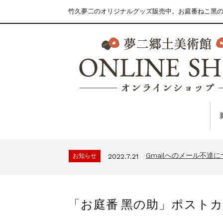
竹久夢二のオリジナルグッズ販売中。お庭番ねこ黑
Gmailへのメール不達
お知らせ
2022.7.21
「お庭番 黑の助」ポスト