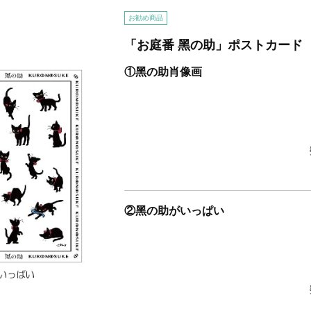
お勧め商品
「お庭番 黑の助」ポストカード
①黑の助肖像画
②黑の助がいっぱい