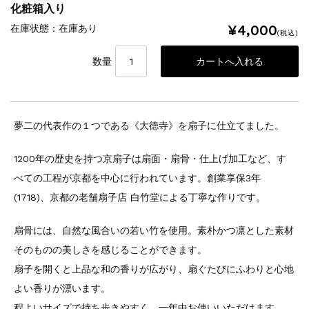
化粧箱入り
¥4,000
在庫状態 : 在庫あり
(税込)
数量
夢二の代表作の１つである《大徳寺》を扇子に仕立てました。
1200年の歴史を持つ京扇子は扇面・扇骨・仕上げ加工など、す
べての工程が京都を中心に行われています。創業享保3年
(1718)、京都の老舗扇子店 白竹堂による丁寧な作りです。
扇骨には、自然な風合いの若い竹を使用。素朴かつ凛とした素材
そのものの美しさを感じることができます。
扇子を開くと上品な和の香りが広がり、扇ぐたびにふわりと心地
よい香りが漂います。
程よいサイズで持ち歩きやすく、一年中お使いいただけます。