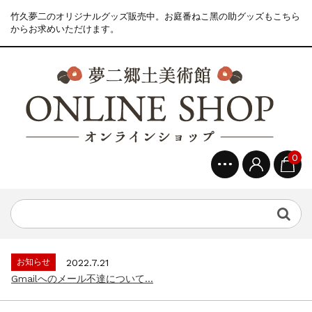
竹久夢二のオリジナルグッズ販売中。お庭番ねこ黑の助グッズもこちら
からお求めいただけます。
0
お知らせ
2022.7.21
Gmailへのメール不達について...