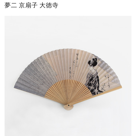
夢二 京扇子 大徳寺