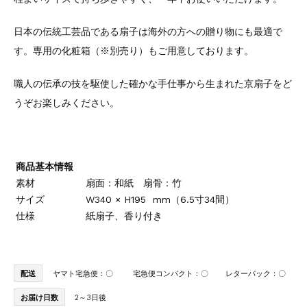
日本の伝統工芸品である扇子は海外の方への贈り物にも最適で
す。専用の化粧箱（※別売り）もご用意しております。
職人の伝承の技を駆使した確かな手仕事から生まれた京扇子をど
うぞお楽しみください。
商品基本情報
素材
扇面：和紙 扇骨：竹
サイズ
W340 × H195 mm（6.5寸34間）
仕様
紙扇子、香り付き
配送
ヤマト宅急便：〇
宅急便コンパクト：〇
レターパック：〇
お届け日数
2～3日後