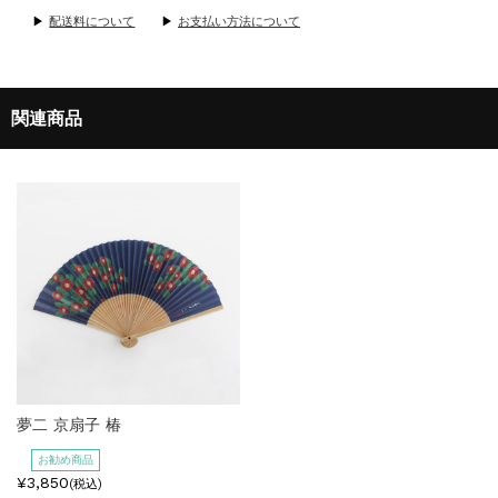
▶
配送料について
▶
お支払い方法について
関連商品
夢二 京扇子 椿
お勧め商品
¥3,850
(税込)