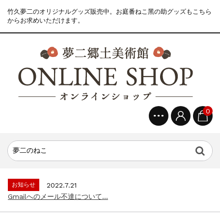
竹久夢二のオリジナルグッズ販売中。お庭番ねこ黑の助グッズもこちら
からお求めいただけます。
0
お知らせ
2022.7.21
Gmailへのメール不達について...