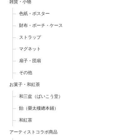
雑貨・小物
色紙・ポスター
財布・ポーチ・ケース
ストラップ
マグネット
扇子・団扇
その他
お菓子・和紅茶
和三盆（ばいこう堂）
飴（榮太樓總本鋪）
和紅茶
アーティストコラボ商品