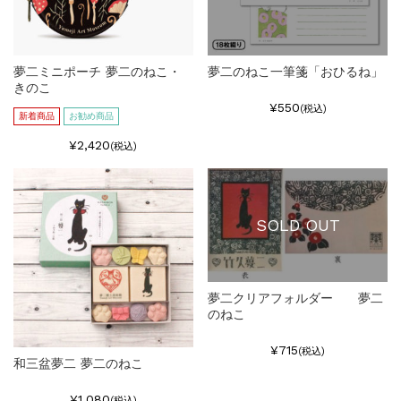
夢二ミニポーチ 夢二のねこ・
夢二のねこ一筆箋「おひるね」
きのこ
¥550
(税込)
新着商品
お勧め商品
¥2,420
(税込)
SOLD OUT
夢二クリアフォルダー 夢二
のねこ
¥715
(税込)
和三盆夢二 夢二のねこ
¥1,080
(税込)