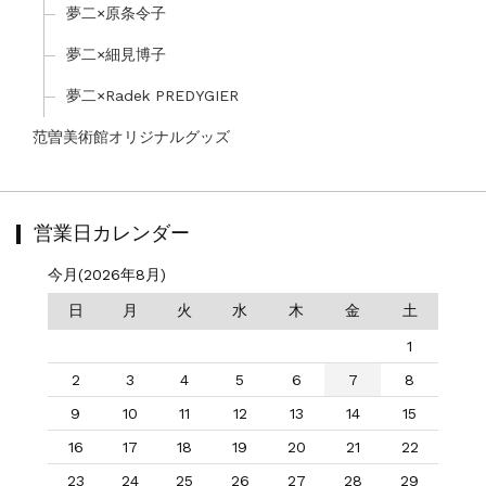
夢二×原条令子
夢二×細見博子
夢二×Radek PREDYGIER
范曽美術館オリジナルグッズ
営業日カレンダー
今月(2026年8月)
日
月
火
水
木
金
土
1
2
3
4
5
6
7
8
9
10
11
12
13
14
15
16
17
18
19
20
21
22
23
24
25
26
27
28
29